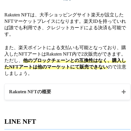
・写真
・動画
Rakuten NFTは、大手ショッピングサイト楽天が設立した
NFTマーケットプレイスになります。楽天IDを持っていれ
日本円
ば誰でも利用でき、クレジットカードによる決済も可能で
決済通貨
ETH
す。
ウォレット
Metamask
また、楽天ポイントによる支払いも可能となっており、購
入したNFTアートはRakuten NFT内で2次販売ができます。
公式HP
https://nft.hexanft.com/
ただし、
他のブロックチェーンとの互換性はなく、購入し
たNFTアートは他のマーケットにて販売できない
ので注意
しましょう。
Rakuten NFTの概要
マーケットプレイス名
Rakuten NFT
LINE NFT
・NFTアート