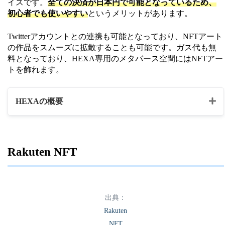
・動画
イスです。
全ての決済が日本円で可能となっているため、
初心者でも使いやすい
というメリットがあります。
イーサリアム（ETH）
Twitterアカウントとの連携も可能となっており、NFTアート
ラップドイーサリアム（WET
の作品をスムーズに拡散することも可能です。ガス代も無
決済通貨
H）
料となっており、HEXA専用のメタバース空間にはNFTアー
ユーエスディーコイン（USDC）
トを飾れます。
ダイ（DAI）
HEXAの概要
ウォレット
Metamask
公式HP
https://adam.jp/
マーケットプレイス名
HEXA
Rakuten NFT
・NFTアート
・イラスト
・トレーディングカード
出典：
コンテンツの種類
・ゲーム内アイテム
Rakuten
・音楽
NFT