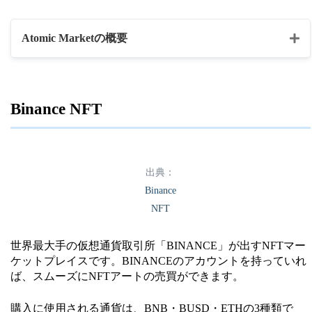
Arbitrum
Avalanche
Atomic Marketの概要
Polygon
Aster
マーケットプレイス名
Atomic Market
Shiden
Binance NFT
Harmony
・NFTアート
Fantom
・漫画
Optimism
・音楽
コンテンツの種類
Fuse
出典：
・動画
Moonbeam
Binance
・写真
Moonriver
NFT
・ゲーム内アイテム
対応チェーン
Boba
世界最大手の仮想通貨取引所「BINANCE」が出すNFTマー
Cranos
EOS
決済通貨
ケットプレイスです。BINANCEのアカウントを持っていれ
Klaytn
WAX
ば、スムーズにNFTアートの売買ができます。
Aurora
ウォレット
WAX Wallet
購入に使用される通貨は、BNB・BUSD・ETHの3種類で
Telos