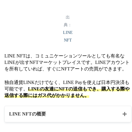
・イラスト
・トレーディングカード
コンテンツの種類
出
・音楽
典：
・写真
LINE
・動画
NFT
決済通貨
日本円
LINE NFTは、コミュニケーションツールとしても有名な
LINEが出すNFTマーケットプレイスです。LINEアカウント
ウォレット
楽天専用のウォレット
を所有していれば、すぐにNFTアートの売買ができます。
公式HP
https://nft.rakuten.co.jp/
独自通貨LINKだけでなく、LINE Payを使えば日本円決済も
可能です。
LINEの友達にNFTの送信もでき、購入する際や
送信する際にはガス代がかかりません。
LINE NFTの概要