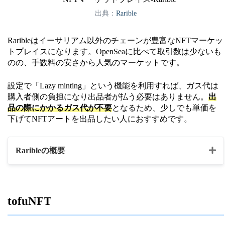
・ゲーム内アイテム
出典：
Rarible
・写真
Raribleはイーサリアム以外のチェーンが豊富なNFTマーケッ
対応チェーン
ソラナ（SOL）
トプレイスになります。OpenSeaに比べて取引数は少ないも
のの、手数料の安さから人気のマーケットです。
Solflare
Sollet
設定で「Lazy minting」という機能を利用すれば、ガス代は
Ledger
購入者側の負担になり出品者が払う必要はありません。
出
Phantom
品の際にかかるガス代が不要
となるため、少しでも単価を
下げてNFTアートを出品したい人におすすめです。
Slope
ウォレット
Sollet（Extension）
Raribleの概要
Clover
Coin98
Solong
マーケットプレイス名
Rarible
MathWallet
tofuNFT
・NFTアート
Glow
・漫画