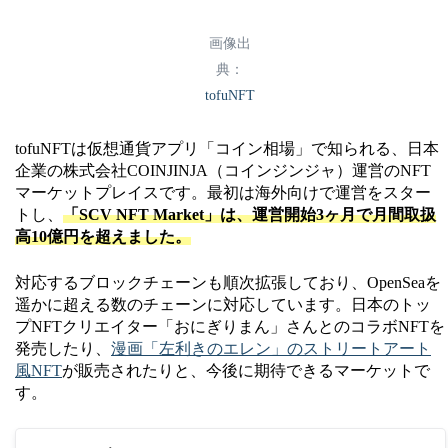
公式HP
https://magiceden.io/
・音楽
画像出
コンテンツの種類
・動画
典：
・写真
tofuNFT
・ゲーム内アイテム
・トレーディングカード
tofuNFTは仮想通貨アプリ「コイン相場」で知られる、日本
企業の株式会社COINJINJA（コインジンジャ）運営のNFT
イーサリアム（ETH）
マーケットプレイスです。最初は海外向けで運営をスター
ポリゴン（MATIC）
トし、
「SCV NFT Market」は、運営開始3ヶ月で月間取扱
決済通貨
高10億円を超えました。
テゾス（Tezos）
フロー（FLOW）
対応するブロックチェーンも順次拡張しており、OpenSeaを
遥かに超える数のチェーンに対応しています。日本のトッ
Metamask
プNFTクリエイター「おにぎりまん」さんとのコラボNFTを
Blocto Wallet
発売したり、
漫画「左利きのエレン」のストリートアート
ウォレット
風NFT
が販売されたりと、今後に期待できるマーケットで
FLOW Wallet
す。
Temple Wallet