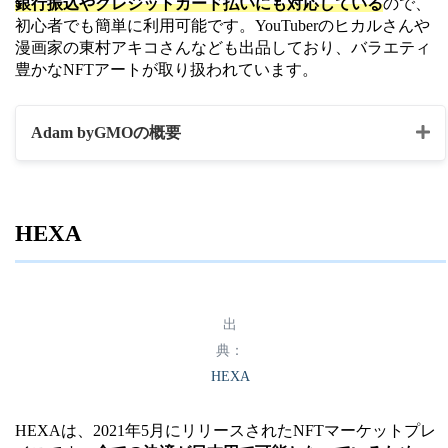
銀行振込やクレジットカード払いにも対応している
ので、
初心者でも簡単に利用可能です。YouTuberのヒカルさんや
漫画家の東村アキコさんなども出品しており、バラエティ
豊かなNFTアートが取り扱われています。
Adam byGMOの概要
マーケットプレイス
Adam byGMO
名
HEXA
・NFTアート
・イラスト
出
・トレーディングカード
典：
コンテンツの種類
・ゲーム内アイテム
HEXA
・音楽
・写真
HEXAは、2021年5月にリリースされたNFTマーケットプレ