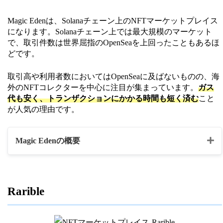
・写真
Magic Edenは、Solanaチェーン上のNFTマーケットプレイス
・ドメイン
になります。Solanaチェーン上では最大規模のマーケット
で、取引件数は世界屈指のOpenSeaを上回ったこともあるほ
イーサリアム（ETH）
どです。
ポリゴン（MATIC）
決済通貨
取引高や利用者数においてはOpenSeaに及ばないものの、海
クレイトン（KLAY）
外のNFTコレクターを中心に注目が集まっています。
ガス
ソラナ（SOL）
代も安く、トランザクションにかかる時間も短く済む
こと
が人気の理由です。
Metamask
ウォレット
Torus
Magic Edenの概要
Portis
公式HP
https://opensea.io
マーケットプレイス名
Magic Eden
Rarible
・NFTアート
・トレーディングカード
コンテンツの種類