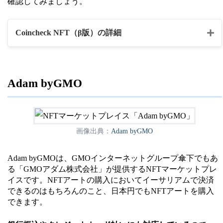
確認してみましょう。
Coincheck NFT（β版）の詳細
マーケットプレイス
CoincheckNFT（β版）
名
Adam byGMO
・トレーディングカード
コンテンツの種類
・ゲーム内アイテム
画像出典：
Adam byGMO
ビットコイン（BTC）
決済通貨
イーサリアム（ETH）
Adam byGMOは、GMOインターネットグループ傘下でもあ
る「GMOアダム株式会社」が提供するNFTマーケットプレ
ERC721規格に対応するウォレッ
イスです。NFTアートの購入においてイーサリアムで決済
ウォレット
できるのはもちろんのこと、日本円でもNFTアートを購入
ト
できます。
公式HP
https://coincheck.com/ja/nft