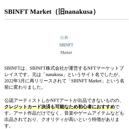
マーケットプレイス名
LINE NFT
SBINFT Market（旧nanakusa）
・NFTアート
・イラスト
・トレーディングカード
コンテンツの種類
出典：
・音楽
SBINFT
・写真
Market
・動画
SBINFTは、SBINFT株式会社が運営するNFTマーケットプ
日本円
決済通貨
レイスです。元は「nanakusa」というサイト名でしたが、
LINK
2022年3月に再リリースされて「SBINFT Market」という名
前に変わりました。
ウォレット
LINE BITMAX Wallet
公認アーティストしかNFTアートが出品できないものの、
公式HP
https://nft.line.me/
クレジットカード決済も可能なため初心者におすすめ
で
す。アート作品だけでなく、音楽やゲームアイテムなども
出品されており、クオリティが高いという特徴がありま
す。