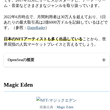
です。2017年12月にサービスがスタートし、アート・ゲー
ム・音楽などさまざまなジャンルを取り扱っています。
2022年6月時点で、月間利用者は30万人を超えており、1日
あたりの最大取引高は2億6000万ドルを記録しているほどで
す。（参照：
DappRader
）
日本のNFTアーティストも多く出品している
ことから、世
界屈指の人気マーケットプレイスと言えるでしょう。
OpenSeaの概要
マーケットプレイス名
Opensea
Magic Eden
・NFTアート
・トレーディングカード
・ゲーム内アイテム
コンテンツの種類
画像出典：
Magic Eden
・音楽