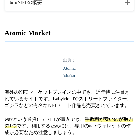
公式HP
https://magiceden.io/
tofuNFTの概要
マーケットプレイス名
tofu NFT
Atomic Market
・NFTアート
・漫画
・音楽
出典：
・動画
Atomic
コンテンツの種類
・写真
Market
・ゲーム内アイテム
・ドメイン
海外のNFTマーケットプレイスの中でも、近年特に注目さ
・メタバース
れているサイトです。BabyMetalやストリートファイター、
ゴジラなどの有名なNFTアート作品も売買されています。
・アダルトコンテンツ
waxという通貨にてNFTが購入でき、
手数料が安いのが魅力
BNB Chain
の1つ
です。利用するためには、専用のwaxウォレットの作
Ethereum
成が必要なため注意しましょう。