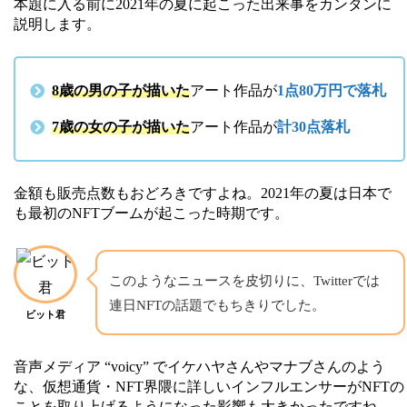
本題に入る前に2021年の夏に起こった出来事をカンタンに
説明します。
8歳の男の子が描いた
アート作品が
1点80万円で落札
7歳の女の子が描いた
アート作品が
計30点落札
金額も販売点数もおどろきですよね。2021年の夏は日本で
も最初のNFTブームが起こった時期です。
このようなニュースを皮切りに、Twitterでは
連日NFTの話題でもちきりでした。
ビット君
音声メディア “voicy” でイケハヤさんやマナブさんのよう
な、仮想通貨・NFT界隈に詳しいインフルエンサーがNFTの
ことを取り上げるようになった影響も大きかったですね。