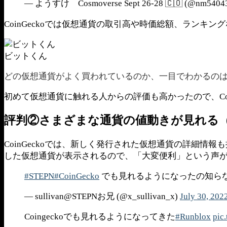
— ようすけ Cosmoverse Sept 26-28 🇨🇴 (@nm5404
CoinGeckoでは仮想通貨の取引高や時価総額、ラン
ビットくん
どの仮想通貨がよく買われているのか、一目でわかるの
初めて仮想通貨に触れる人からの評価も高かったので、Co
評判②さまざまな通貨の値動きが見れる
CoinGeckoでは、新しく発行された仮想通貨の詳細情
した仮想通貨が表示されるので、「大変便利」という声
#STEPN
#CoinGecko
でも見れるようになったの知ら
— sullivan@STEPNお兄 (@x_sullivan_x)
July 30, 202
Coingeckoでも見れるようになってきた
#Runblox
pic