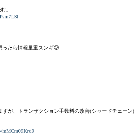
読む。
9kPsm7LSl
ったら情報量重スンギ🥲
れていますが、トランザクション手数料の改善(シャードチェーン
t.co/mMCm09Krd9