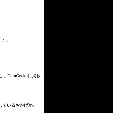
した。
oinGeckoに掲載
対応しているおかげか、