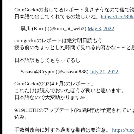
CoinGeckoの出してるレポート良さそうなので後で
日本語で出してくれてるの嬉しいね。
https://t.co/R
— 黒川 (Kuro) (@kuro_at_web2)
May 3, 2022
coingeckoのレポートは絶対明日読もう
寝る前のちょっとした時間で見れる内容かな～～と思
日本語訳もしてもらってるし
— Sasaso@Crypto (@sasasou888)
July 21, 2022
CoinGeckoのQ2(4-6月)のレポート。
これだけは読んでおいたほうが良いと思います。
日本語なので大変助かります🙏
9/19にETHのアップデート(PoS移行)が予定さ
込み。
手数料改善に対する過度な期待は要注意。
https://