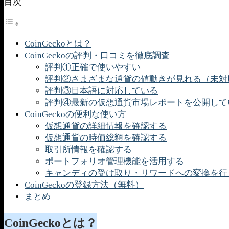
目次
CoinGeckoとは？
CoinGeckoの評判・口コミを徹底調査
評判①正確で使いやすい
評判②さまざまな通貨の値動きが見れる（未対
評判③日本語に対応している
評判④最新の仮想通貨市場レポートを公開して
CoinGeckoの便利な使い方
仮想通貨の詳細情報を確認する
仮想通貨の時価総額を確認する
取引所情報を確認する
ポートフォリオ管理機能を活用する
キャンディの受け取り・リワードへの変換を行
CoinGeckoの登録方法（無料）
まとめ
CoinGeckoとは？