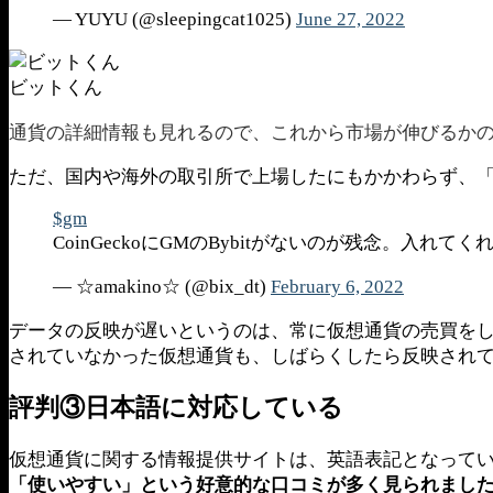
— YUYU (@sleepingcat1025)
June 27, 2022
ビットくん
通貨の詳細情報も見れるので、これから市場が伸びるか
ただ、国内や海外の取引所で上場したにもかかわらず、「C
$gm
CoinGeckoにGMのBybitがないのが残念。入れて
— ☆amakino☆ (@bix_dt)
February 6, 2022
データの反映が遅いというのは、常に仮想通貨の売買をして
されていなかった仮想通貨も、しばらくしたら反映され
評判③日本語に対応している
仮想通貨に関する情報提供サイトは、英語表記となって
「使いやすい」という好意的な口コミが多く見られまし